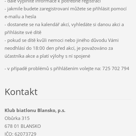
- dále vyplníte informace k potřebné registraci
- jakmile budete zaregistrovaní můžete se přihlásit pomocí
e-mailu a hesla
- dostanete se na kalendář akcí, vyhledáte si danou akci a
přihlásite své dítě
- pokud se dítě kvůli nemoci nebo jiného důvodu Vámi
neodhlásí do 18:00 den před akcí, je považováno za
účastníka akce a platí výlohy s ní spojené
- v případě problémů s přihlášením volejte na: 725 702 794
Kontakt
Klub biatlonu Blansko, p.s.
Obůrka 315
678 01 BLANSKO
IČO: 62073729