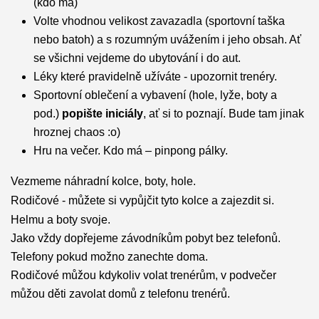
(kdo má)
Volte vhodnou velikost zavazadla (sportovní taška
nebo batoh) a s rozumným uvážením i jeho obsah. Ať
se všichni vejdeme do ubytování i do aut.
Léky které pravidelně užíváte - upozornit trenéry.
Sportovní oblečení a vybavení (hole, lyže, boty a
pod.)
popište iniciály
, ať si to poznají. Bude tam jinak
hroznej chaos :o)
Hru na večer. Kdo má – pinpong pálky.
Vezmeme náhradní kolce, boty, hole.
Rodičové - můžete si vypůjčit tyto kolce a zajezdit si.
Helmu a boty svoje.
Jako vždy dopřejeme závodníkům pobyt bez telefonů.
Telefony pokud možno zanechte doma.
Rodičové můžou kdykoliv volat trenérům, v podvečer
můžou děti zavolat domů z telefonu trenérů.