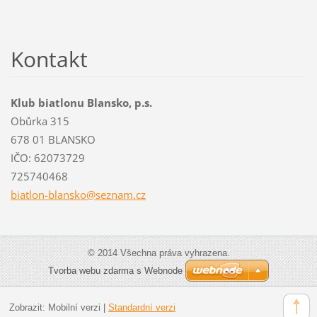
Kontakt
Klub biatlonu Blansko, p.s.
Obůrka 315
678 01 BLANSKO
IČO: 62073729
725740468
biatlon-
blansko@
seznam.c
z
© 2014 Všechna práva vyhrazena.
Tvorba webu zdarma s Webnode
Zobrazit:
Mobilní verzi
|
Standardní verzi