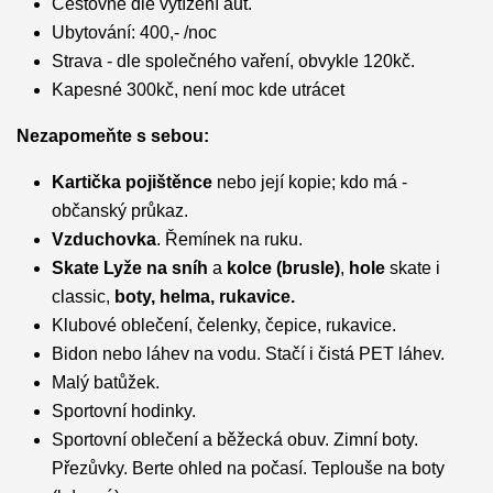
Cestovné dle vytížení aut.
Ubytování: 400,- /noc
Strava - dle společného vaření, obvykle 120kč.
Kapesné 300kč, není moc kde utrácet
Nezapomeňte s sebou:
Kartička pojištěnce
nebo její kopie; kdo má -
občanský průkaz.
Vzduchovka
. Řemínek na ruku.
Skate Lyže na sníh
a
kolce (brusle)
,
hole
skate i
classic,
boty, helma, rukavice
.
Klubové oblečení, čelenky, čepice, rukavice.
Bidon nebo láhev na vodu. Stačí i čistá PET láhev.
Malý batůžek.
Sportovní hodinky.
Sportovní oblečení a běžecká obuv. Zimní boty.
Přezůvky. Berte ohled na počasí. Teplouše na boty